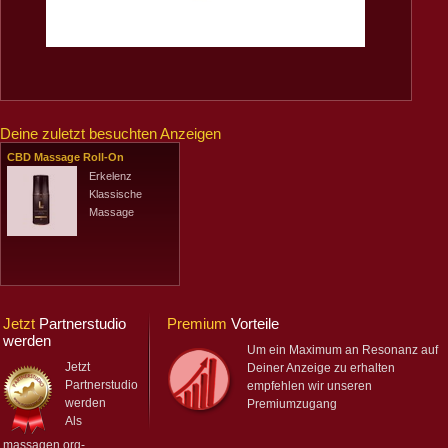
Deine zuletzt besuchten Anzeigen
CBD Massage Roll-On
Erkelenz
Klassische
Massage
Jetzt
Partnerstudio
Premium
Vorteile
werden
Um ein Maximum an Resonanz auf
Jetzt
Deiner Anzeige zu erhalten
Partnerstudio
empfehlen wir unseren
werden
Premiumzugang
Als
massagen.org-