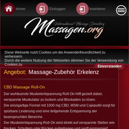
Home
Einloggen
InserIeren
Diese Webseite nutzt Cookies um die Anwenderfreundlichkeit zu
Home
verbessern.
Durch die weitere Nutzung der Webseiten stimmen Sie der Verwendung von
Cookies zu.
Einverstanden
Last Minute
Angebot:
Massage-Zubehör Erkelenz
Sitemap
CBD Massage Roll-On
Datenschutz
Der wohltuende Muskelentspannung Roll-On hilft gezielt dabei,
verspannte Muskulatur zu lockern und Blockaden zu lösen.
Kontakt
Die einzigartige Formel mit 1000 mg CBD, MSM und Cajeputöl sorgt für
spürbare Linderung und eine tiefgehende Entspannung der
beanspruchten Bereiche.
Agb
Der Muskelentspannung Roll-On wird direkt auf verspannte Stellen wie
Nacken, Schultern oder Rücken aufgetragen und sanft einmassiert.